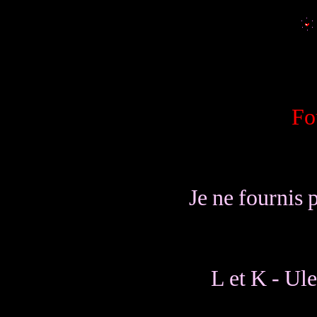
Fo
Je ne fournis 
L et K - Ule