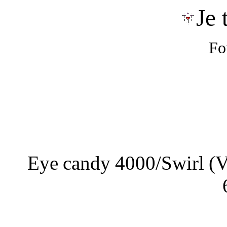
Je 
Fo
E
ye candy 4000/Swirl (V