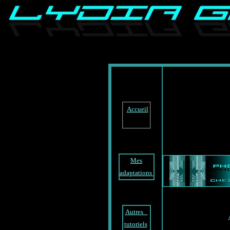
m
Accueil
Mes
adaptations
Autres
tutoriels